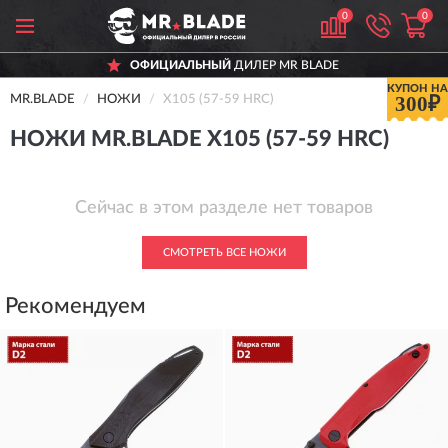
0
0
ОФИЦИАЛЬНЫЙ
ДИЛЕР MR BLADE
КУПОН НА
300₽
MR.BLADE
НОЖИ
Х105 (57-59 HRC)
НОЖИ MR.BLADE Х105 (57-59 HRC)
Сейчас в этом разделе нет товаров
СМОТРЕТЬ ВСЕ НОЖИ
Рекомендуем