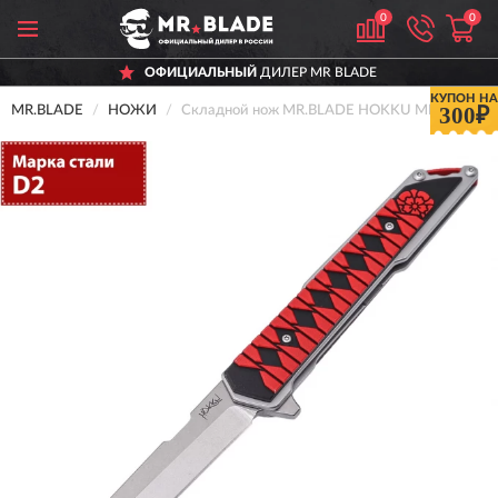
0
0
ОФИЦИАЛЬНЫЙ
ДИЛЕР MR BLADE
КУПОН НА
300₽
MR.BLADE
НОЖИ
Складной нож MR.BLADE HOKKU MB379-D2