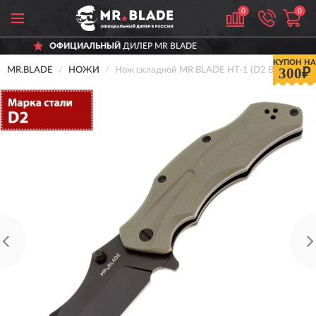
0
0
ИАЛЬНЫЙ
ДИЛЕР MR BLADE
ДОСТА
КУПОН НА
300₽
MR.BLADE
НОЖИ
Нож складной MR BLADE HT-1 (D2 BSW, G10 T