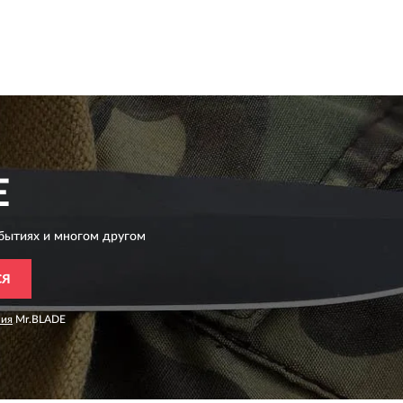
E
бытиях и многом другом
СЯ
ния
Mr.BLADE