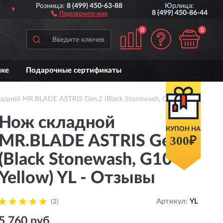
Розница:
8 (499) 450-63-88
Юрлица:
ДОСТАВИМ
ПО ВСЕЙ РОССИИ
8 (499) 450-86-44
Перезвоните мне
0
0
чке
Подарочные сертификаты
дной MR.BLADE ASTRIS Gen.2 (Black Stonewash, G10 Yellow)
Нож складной
КУПОН НА
MR.BLADE ASTRIS Gen.2
300₽
(Black Stonewash, G10
Yellow) YL - Отзывы
Артикул:
YL
(2)
5 760 руб.