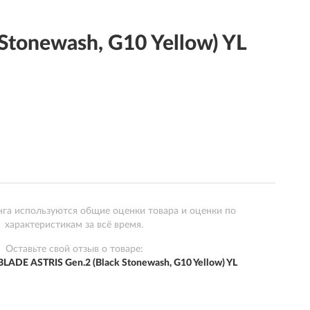
tonewash, G10 Yellow) YL
нга используются общие оценки товара и оценки по
характеристикам за всё время.
Оставьте свой отзыв о товаре:
ADE ASTRIS Gen.2 (Black Stonewash, G10 Yellow) YL