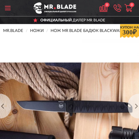
0
0
ОФИЦИАЛЬНЫЙ
ДИЛЕР MR BLADE
КУПОН НА
300₽
MR.BLADE
НОЖИ
НОЖ MR BLADE БАДЮК BLACKWASH, D2