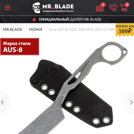
0
0
ОФИЦИАЛЬНЫЙ
ДИЛЕР MR BLADE
КУПОН НА
300₽
MR.BLADE
НОЖИ
Нож MR BLADE ABUSER (AUS-8 SW)